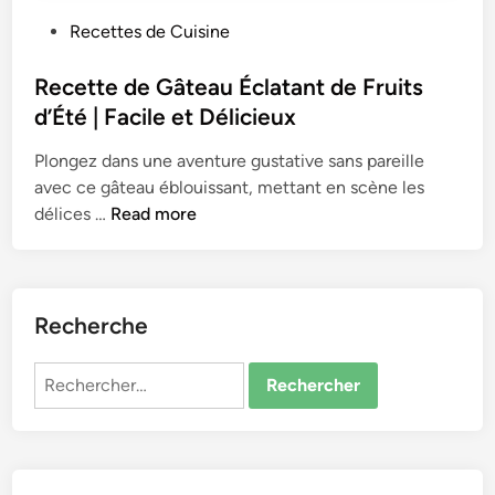
P
Recettes de Cuisine
o
s
Recette de Gâteau Éclatant de Fruits
t
d’Été | Facile et Délicieux
e
Plongez dans une aventure gustative sans pareille
d
avec ce gâteau éblouissant, mettant en scène les
i
R
délices …
Read more
n
e
c
e
t
Recherche
t
e
Rechercher :
d
e
G
â