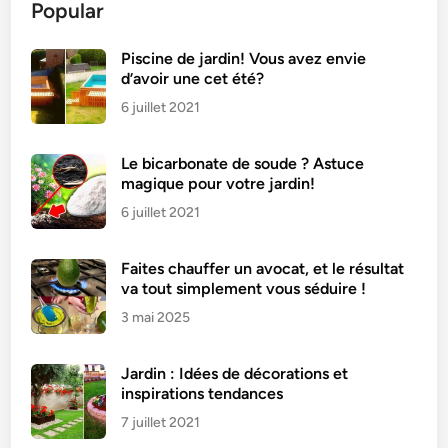
Popular
t
e
a
Piscine de jardin! Vous avez envie
d’avoir une cet été?
u
É
6 juillet 2021
c
l
Le bicarbonate de soude ? Astuce
a
magique pour votre jardin!
t
6 juillet 2021
a
n
Faites chauffer un avocat, et le résultat
t
va tout simplement vous séduire !
d
3 mai 2025
e
F
r
Jardin : Idées de décorations et
u
inspirations tendances
i
7 juillet 2021
t