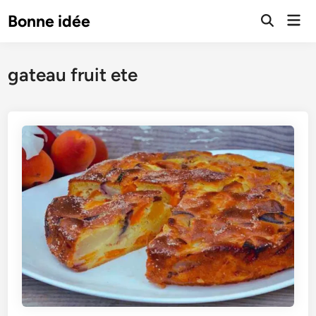
Skip
Mai
Bonne idée
to
Open
Men
Search
content
gateau fruit ete