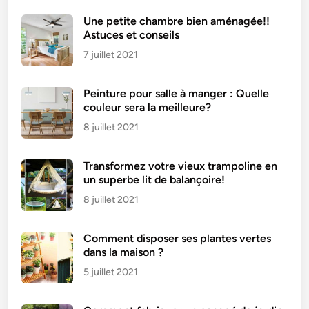
s
Une petite chambre bien aménagée!!
d
Astuces et conseils
’
7 juillet 2021
É
t
Peinture pour salle à manger : Quelle
é
couleur sera la meilleure?
|
F
8 juillet 2021
a
c
Transformez votre vieux trampoline en
i
un superbe lit de balançoire!
l
8 juillet 2021
e
e
Comment disposer ses plantes vertes
t
dans la maison ?
D
5 juillet 2021
é
l