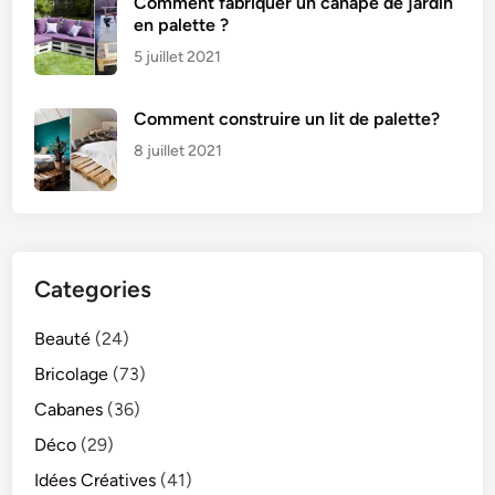
i
Comment fabriquer un canapé de jardin
en palette ?
c
i
5 juillet 2021
e
u
Comment construire un lit de palette?
x
8 juillet 2021
Categories
Beauté
(24)
Bricolage
(73)
Cabanes
(36)
Déco
(29)
Idées Créatives
(41)