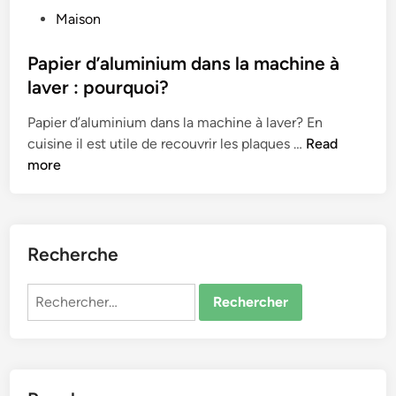
P
Maison
o
s
Papier d’aluminium dans la machine à
t
laver : pourquoi?
e
Papier d’aluminium dans la machine à laver? En
d
P
cuisine il est utile de recouvrir les plaques …
Read
i
a
more
n
p
i
e
r
Recherche
d
’
Rechercher :
a
l
u
m