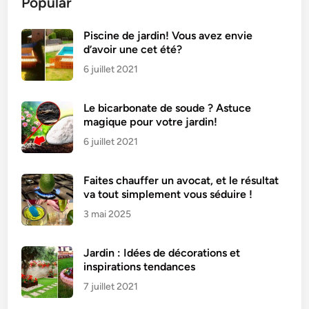
Popular
i
n
i
Piscine de jardin! Vous avez envie
d’avoir une cet été?
u
m
6 juillet 2021
d
a
Le bicarbonate de soude ? Astuce
n
magique pour votre jardin!
s
6 juillet 2021
l
a
Faites chauffer un avocat, et le résultat
m
va tout simplement vous séduire !
a
3 mai 2025
c
h
i
Jardin : Idées de décorations et
n
inspirations tendances
e
7 juillet 2021
à