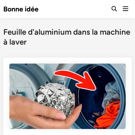
Skip
Mai
Bonne idée
to
Open
Men
Search
content
Feuille d'aluminium dans la machine
à laver