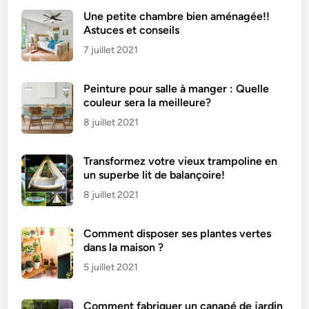
l
Une petite chambre bien aménagée!!
a
Astuces et conseils
v
7 juillet 2021
e
r
Peinture pour salle à manger : Quelle
:
couleur sera la meilleure?
p
o
8 juillet 2021
u
r
Transformez votre vieux trampoline en
q
un superbe lit de balançoire!
u
8 juillet 2021
o
i
Comment disposer ses plantes vertes
?
dans la maison ?
5 juillet 2021
Comment fabriquer un canapé de jardin