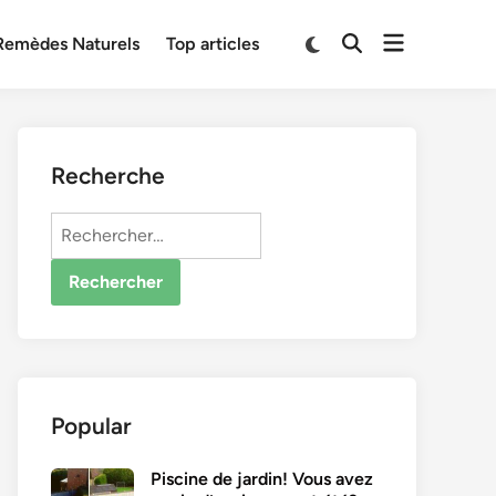
Open
Switch
Remèdes Naturels
Top articles
Open
to
menu
Search
dark
mode
Recherche
Rechercher :
Popular
Piscine de jardin! Vous avez