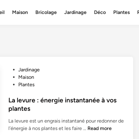
il
Maison
Bricolage
Jardinage
Déco
Plantes
P
Jardinage
o
Maison
s
Plantes
t
e
La levure : énergie instantanée à vos
d
plantes
i
La levure est un engrais instantané pour redonner de
n
L
l’énergie à nos plantes et les faire …
Read more
a