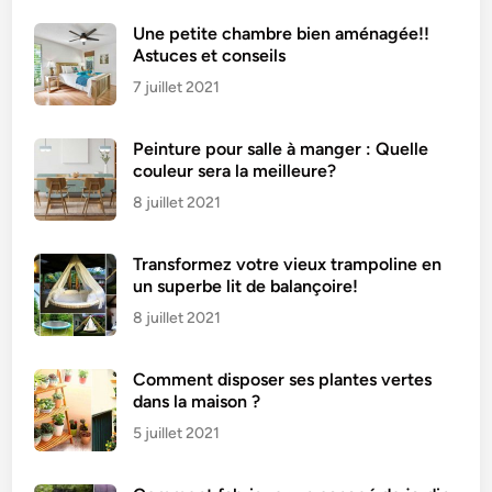
t
Une petite chambre bien aménagée!!
a
Astuces et conseils
u
7 juillet 2021
f
r
Peinture pour salle à manger : Quelle
o
couleur sera la meilleure?
m
a
8 juillet 2021
g
e
Transformez votre vieux trampoline en
un superbe lit de balançoire!
8 juillet 2021
Comment disposer ses plantes vertes
dans la maison ?
5 juillet 2021