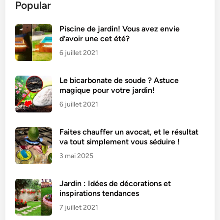
Popular
m
a
t
Piscine de jardin! Vous avez envie
d’avoir une cet été?
e
s
6 juillet 2021
f
a
Le bicarbonate de soude ? Astuce
r
magique pour votre jardin!
c
6 juillet 2021
i
e
Faites chauffer un avocat, et le résultat
s
va tout simplement vous séduire !
a
3 mai 2025
u
t
h
Jardin : Idées de décorations et
o
inspirations tendances
n
7 juillet 2021
e