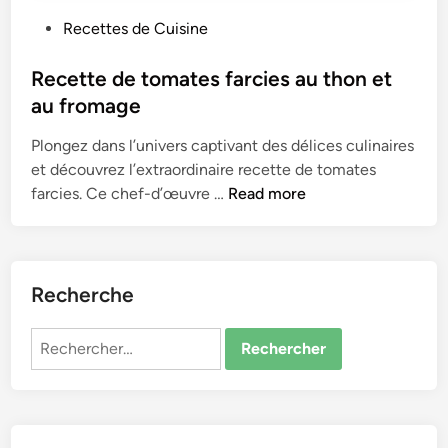
P
Recettes de Cuisine
o
s
Recette de tomates farcies au thon et
t
au fromage
e
Plongez dans l’unive­rs captivant des délices culinaires
d
e­t découvrez l’extraordinaire recette de tomates
i
R
farcies. Ce­ chef-d’œuvre …
Read more
n
e
c
e
t
Recherche
t
e
Rechercher :
d
e
t
o