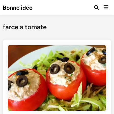
Skip
Mai
Bonne idée
to
Open
Men
Search
content
farce a tomate