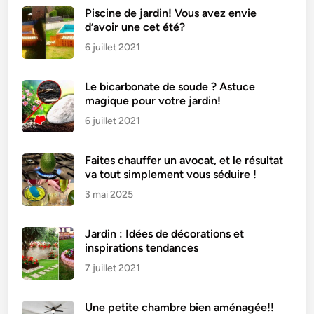
h
Piscine de jardin! Vous avez envie
d’avoir une cet été?
u
i
6 juillet 2021
l
e
Le bicarbonate de soude ? Astuce
p
magique pour votre jardin!
o
6 juillet 2021
u
r
Faites chauffer un avocat, et le résultat
l
va tout simplement vous séduire !
e
3 mai 2025
s
a
l
Jardin : Idées de décorations et
l
inspirations tendances
o
7 juillet 2021
n
g
Une petite chambre bien aménagée!!