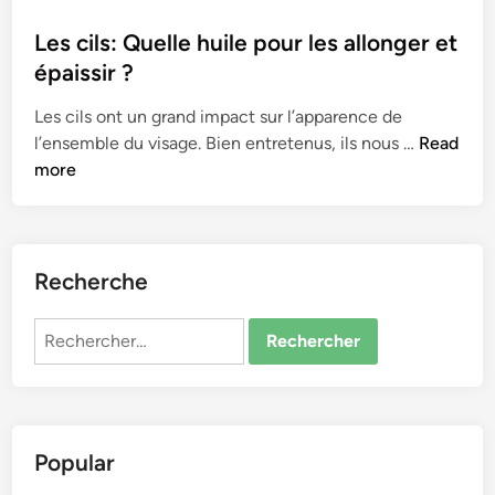
o
s
Les cils: Quelle huile pour les allonger et
t
épaissir ?
e
Les cils ont un grand impact sur l’apparence de
d
L
l’ensemble du visage. Bien entretenus, ils nous …
Read
i
e
more
n
s
c
i
l
Recherche
s
:
Rechercher :
Q
u
e
l
Popular
l
e