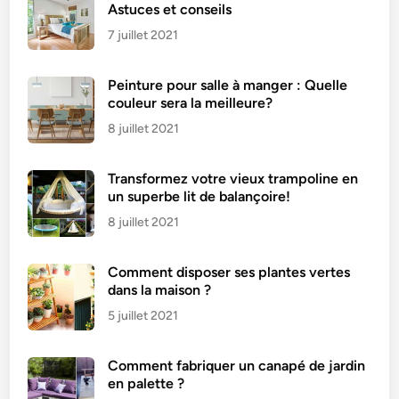
e
Astuces et conseils
r
7 juillet 2021
e
t
Peinture pour salle à manger : Quelle
é
couleur sera la meilleure?
p
a
8 juillet 2021
i
s
Transformez votre vieux trampoline en
s
un superbe lit de balançoire!
i
8 juillet 2021
r
?
Comment disposer ses plantes vertes
dans la maison ?
5 juillet 2021
Comment fabriquer un canapé de jardin
en palette ?