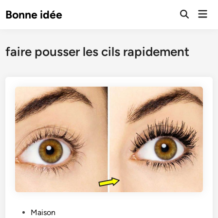
Skip
Mai
Bonne idée
to
Open
Men
Search
content
faire pousser les cils rapidement
P
Maison