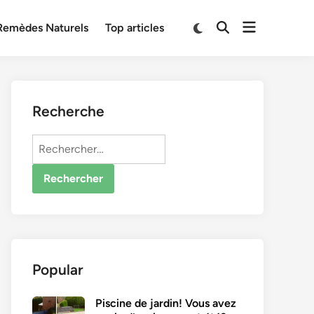
Open
Switch
Remèdes Naturels
Top articles
Open
to
menu
Search
dark
mode
Recherche
Rechercher :
Popular
Piscine de jardin! Vous avez