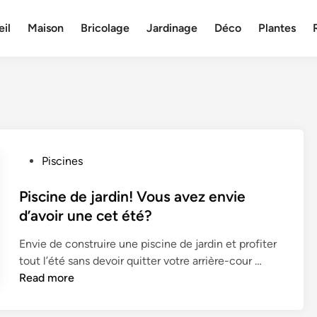
il
Maison
Bricolage
Jardinage
Déco
Plantes
P
Piscines
o
s
Piscine de jardin! Vous avez envie
t
d’avoir une cet été?
e
Envie de construire une piscine de jardin et profiter
d
P
tout l’été sans devoir quitter votre arrière-cour …
i
i
Read more
n
s
c