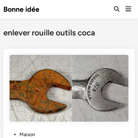
Skip
Mai
Bonne idée
to
Open
Men
Search
content
enlever rouille outils coca
P
Maison