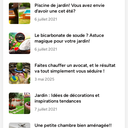
e
Piscine de jardin! Vous avez envie
d’avoir une cet été?
r
l
6 juillet 2021
e
s
Le bicarbonate de soude ? Astuce
o
magique pour votre jardin!
b
6 juillet 2021
j
e
Faites chauffer un avocat, et le résultat
t
va tout simplement vous séduire !
s
3 mai 2025
r
o
u
Jardin : Idées de décorations et
i
inspirations tendances
l
7 juillet 2021
l
é
Une petite chambre bien aménagée!!