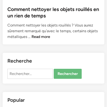
o
s
Comment nettoyer les objets rouillés en
t
un rien de temps
e
Comment nettoyer les objets rouillés ? Vous aurez
d
sûrement remarqué qu’avec le temps, certains objets
i
C
métalliques …
Read more
n
o
m
m
e
Recherche
n
t
Rechercher :
n
e
t
t
Popular
o
y