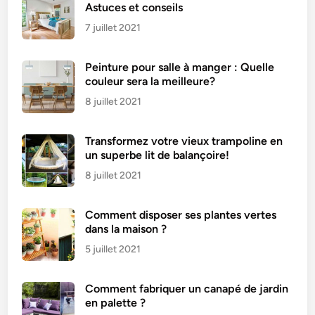
s
Astuces et conseils
e
7 juillet 2021
n
u
Peinture pour salle à manger : Quelle
n
couleur sera la meilleure?
r
i
8 juillet 2021
e
n
Transformez votre vieux trampoline en
d
un superbe lit de balançoire!
e
8 juillet 2021
t
e
Comment disposer ses plantes vertes
m
dans la maison ?
p
5 juillet 2021
s
Comment fabriquer un canapé de jardin
en palette ?