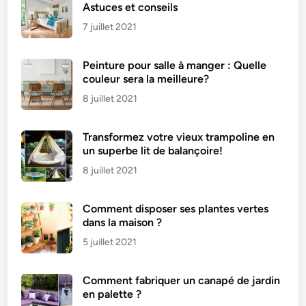
e
Astuces et conseils
s
7 juillet 2021
v
ê
Peinture pour salle à manger : Quelle
t
couleur sera la meilleure?
e
m
8 juillet 2021
e
n
Transformez votre vieux trampoline en
t
un superbe lit de balançoire!
s
8 juillet 2021
?
Comment disposer ses plantes vertes
dans la maison ?
5 juillet 2021
Comment fabriquer un canapé de jardin
en palette ?