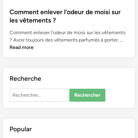
o
s
Comment enlever l’odeur de moisi sur
t
les vêtements ?
e
Comment enlever l’odeur de moisi sur les vêtements
d
C
? Avoir toujours des vêtements parfumés à porter, …
i
o
Read more
n
m
m
e
n
Recherche
t
e
Rechercher :
n
l
e
v
Popular
e
r