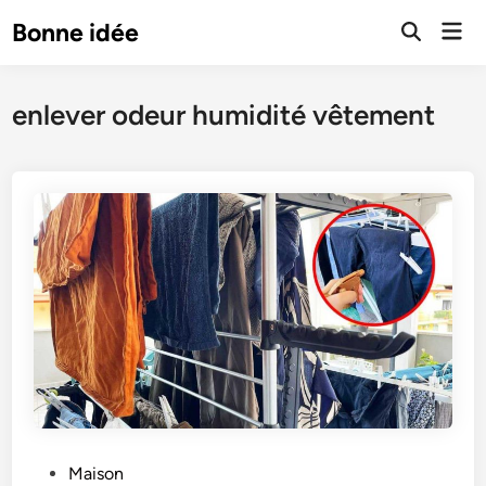
Skip
Mai
Bonne idée
to
Open
Men
Search
content
enlever odeur humidité vêtement
P
Maison