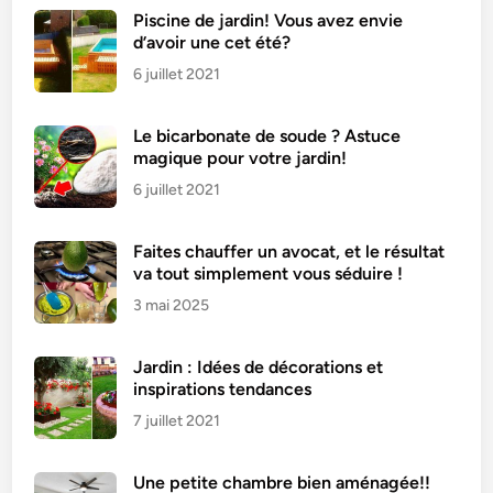
l
Piscine de jardin! Vous avez envie
d’avoir une cet été?
’
o
6 juillet 2021
d
e
Le bicarbonate de soude ? Astuce
u
magique pour votre jardin!
r
6 juillet 2021
d
e
Faites chauffer un avocat, et le résultat
m
va tout simplement vous séduire !
o
3 mai 2025
i
s
i
Jardin : Idées de décorations et
s
inspirations tendances
u
7 juillet 2021
r
l
Une petite chambre bien aménagée!!