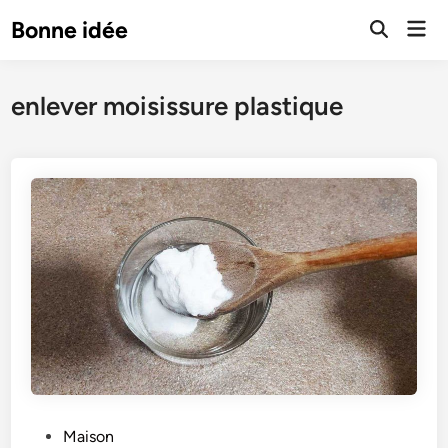
Skip
Mai
Bonne idée
to
Open
Men
Search
content
enlever moisissure plastique
P
Maison