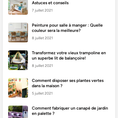
r
Astuces et conseils
e
7 juillet 2021
à
l
Peinture pour salle à manger : Quelle
a
couleur sera la meilleure?
m
a
8 juillet 2021
i
s
Transformez votre vieux trampoline en
o
un superbe lit de balançoire!
n
8 juillet 2021
?
Comment disposer ses plantes vertes
dans la maison ?
5 juillet 2021
Comment fabriquer un canapé de jardin
en palette ?