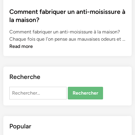
o
s
Comment fabriquer un anti-moisissure à
t
la maison?
e
Comment fabriquer un anti-moisissure à la maison?
d
Chaque fois que l’on pense aux mauvaises odeurs et …
i
C
Read more
n
o
m
m
e
Recherche
n
t
Rechercher :
f
a
b
r
Popular
i
q