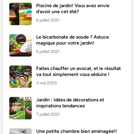
u
Piscine de jardin! Vous avez envie
d’avoir une cet été?
e
r
6 juillet 2021
u
n
Le bicarbonate de soude ? Astuce
a
magique pour votre jardin!
n
6 juillet 2021
t
i
Faites chauffer un avocat, et le résultat
-
va tout simplement vous séduire !
m
3 mai 2025
o
i
s
Jardin : Idées de décorations et
i
inspirations tendances
s
7 juillet 2021
s
u
Une petite chambre bien aménagée!!