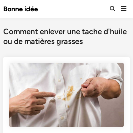
Skip
Mai
Bonne idée
to
Open
Men
Search
content
Comment enlever une tache d'huile
ou de matières grasses