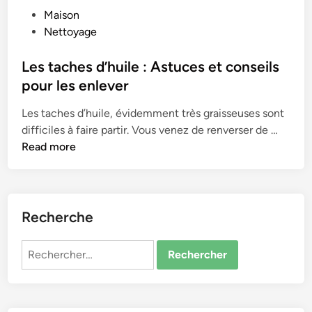
P
Maison
o
Nettoyage
s
t
Les taches d’huile : Astuces et conseils
e
pour les enlever
d
Les taches d’huile, évidemment très graisseuses sont
i
L
difficiles à faire partir. Vous venez de renverser de …
n
e
Read more
s
t
a
c
Recherche
h
e
Rechercher :
s
d
’