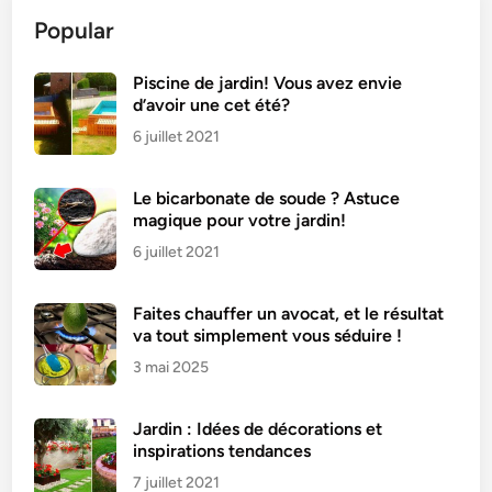
h
Popular
u
i
l
Piscine de jardin! Vous avez envie
d’avoir une cet été?
e
:
6 juillet 2021
A
s
Le bicarbonate de soude ? Astuce
t
magique pour votre jardin!
u
6 juillet 2021
c
e
Faites chauffer un avocat, et le résultat
s
va tout simplement vous séduire !
e
3 mai 2025
t
c
o
Jardin : Idées de décorations et
n
inspirations tendances
s
7 juillet 2021