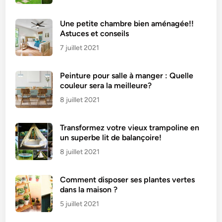
e
i
Une petite chambre bien aménagée!!
l
Astuces et conseils
s
7 juillet 2021
p
o
Peinture pour salle à manger : Quelle
u
couleur sera la meilleure?
r
l
8 juillet 2021
e
s
Transformez votre vieux trampoline en
e
un superbe lit de balançoire!
n
8 juillet 2021
l
e
Comment disposer ses plantes vertes
v
dans la maison ?
e
5 juillet 2021
r