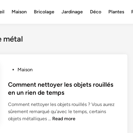
il
Maison
Bricolage
Jardinage
Déco
Plantes
e métal
P
Maison
o
s
Comment nettoyer les objets rouillés
t
en un rien de temps
e
Comment nettoyer les objets rouillés ? Vous aurez
d
sûrement remarqué qu’avec le temps, certains
i
C
objets métalliques …
Read more
n
o
m