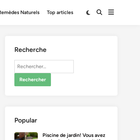
Open
Switch
Remèdes Naturels
Top articles
Open
to
menu
Search
dark
mode
Recherche
Rechercher :
Popular
Piscine de jardin! Vous avez