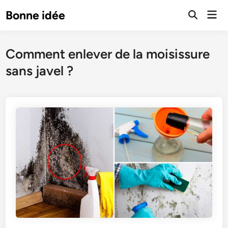
Skip
Mai
Bonne idée
to
Open
Men
Search
content
Comment enlever de la moisissure
sans javel ?