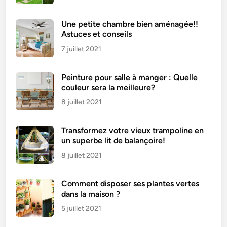
s
P
Une petite chambre bien aménagée!!
r
Astuces et conseils
o
7 juillet 2021
d
u
Peinture pour salle à manger : Quelle
i
couleur sera la meilleure?
t
s
8 juillet 2021
C
h
Transformez votre vieux trampoline en
i
un superbe lit de balançoire!
m
8 juillet 2021
i
q
Comment disposer ses plantes vertes
u
dans la maison ?
e
5 juillet 2021
s
?