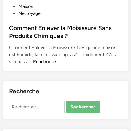
P
Maison
o
Nettoyage
s
t
Comment Enlever la Moisissure Sans
e
Produits Chimiques ?
d
Comment Enlever la Moisissure: Dès qu’une maison
i
est humide, la moisissure apparaît rapidement. C’est
n
C
vrai aussi …
Read more
o
m
m
e
Recherche
n
t
Rechercher :
E
n
l