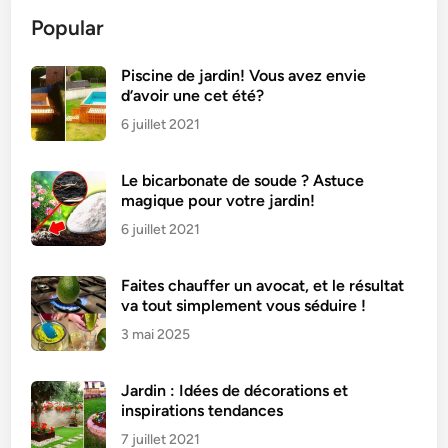
e
Popular
v
e
r
Piscine de jardin! Vous avez envie
d’avoir une cet été?
l
a
6 juillet 2021
M
o
Le bicarbonate de soude ? Astuce
i
magique pour votre jardin!
s
6 juillet 2021
i
s
Faites chauffer un avocat, et le résultat
s
va tout simplement vous séduire !
u
3 mai 2025
r
e
S
Jardin : Idées de décorations et
a
inspirations tendances
n
7 juillet 2021