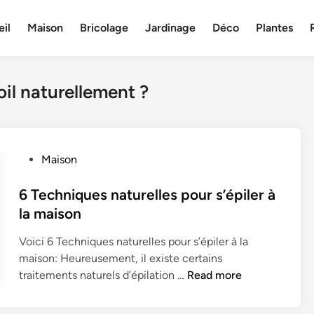
il
Maison
Bricolage
Jardinage
Déco
Plantes
il naturellement ?
P
Maison
o
s
6 Techniques naturelles pour s’épiler à
t
la maison
e
Voici 6 Techniques naturelles pour s’épiler à la
d
maison: Heureusement, il existe certains
i
6
traitements naturels d’épilation …
Read more
n
T
e