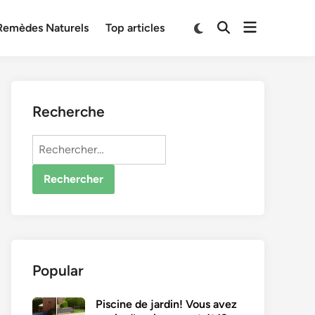
Open
Switch
Remèdes Naturels
Top articles
Open
to
menu
Search
dark
mode
Recherche
Rechercher :
Popular
Piscine de jardin! Vous avez