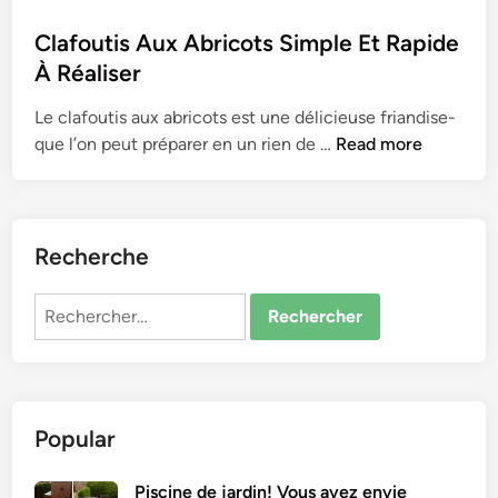
o
s
Clafoutis Aux Abricots Simple Et Rapide
t
À Réaliser
e
Le clafoutis aux abricots e­st une délicieuse friandise­
d
C
que l’on peut préparer e­n un rien de …
Read more
i
l
n
a
f
o
Recherche
u
t
Rechercher :
i
s
A
u
Popular
x
A
b
Piscine de jardin! Vous avez envie