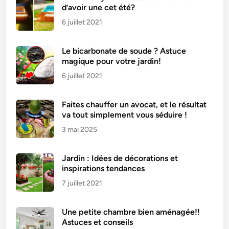
d’avoir une cet été?
r
i
6 juillet 2021
c
o
Le bicarbonate de soude ? Astuce
t
magique pour votre jardin!
s
6 juillet 2021
S
i
Faites chauffer un avocat, et le résultat
m
va tout simplement vous séduire !
p
3 mai 2025
l
e
E
Jardin : Idées de décorations et
t
inspirations tendances
R
7 juillet 2021
a
p
Une petite chambre bien aménagée!!
i
Astuces et conseils