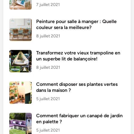
d
7 juillet 2021
e
À
Peinture pour salle à manger : Quelle
R
couleur sera la meilleure?
é
a
8 juillet 2021
l
i
Transformez votre vieux trampoline en
s
un superbe lit de balançoire!
e
8 juillet 2021
r
Comment disposer ses plantes vertes
dans la maison ?
5 juillet 2021
Comment fabriquer un canapé de jardin
en palette ?
5 juillet 2021