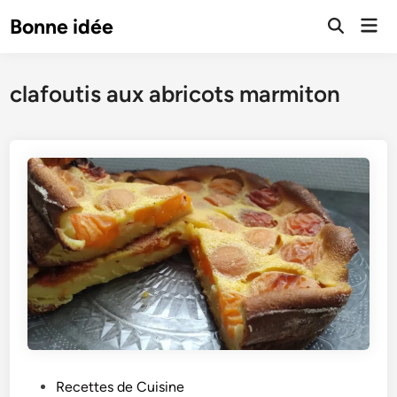
Skip
Mai
Bonne idée
to
Open
Men
Search
content
clafoutis aux abricots marmiton
P
Recettes de Cuisine