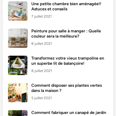
n
Une petite chambre bien aménagée!!
e
Astuces et conseils
n
7 juillet 2021
p
a
Peinture pour salle à manger : Quelle
l
couleur sera la meilleure?
e
t
8 juillet 2021
t
e
Transformez votre vieux trampoline en
?
un superbe lit de balançoire!
8 juillet 2021
Comment disposer ses plantes vertes
dans la maison ?
5 juillet 2021
Comment fabriquer un canapé de jardin