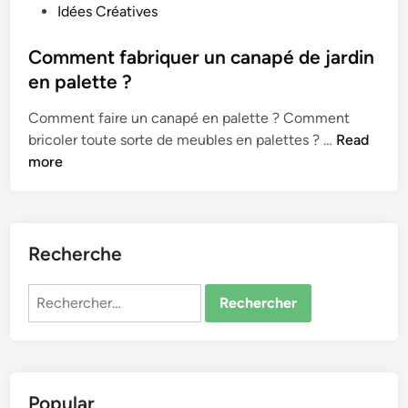
o
Idées Créatives
s
t
Comment fabriquer un canapé de jardin
e
en palette ?
d
Comment faire un canapé en palette ? Comment
i
C
bricoler toute sorte de meubles en palettes ? …
Read
n
o
more
m
m
e
n
Recherche
t
f
Rechercher :
a
b
r
i
Popular
q