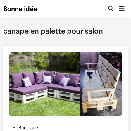
Skip
Mai
Bonne idée
to
Open
Men
Search
content
canape en palette pour salon
P
Bricolage