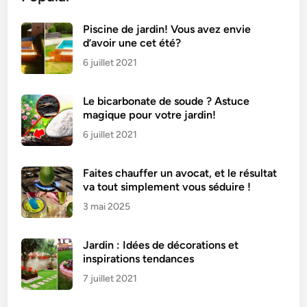
u
e
Piscine de jardin! Vous avez envie
d’avoir une cet été?
r
u
6 juillet 2021
n
c
Le bicarbonate de soude ? Astuce
a
magique pour votre jardin!
n
6 juillet 2021
a
p
Faites chauffer un avocat, et le résultat
é
va tout simplement vous séduire !
d
3 mai 2025
e
j
a
Jardin : Idées de décorations et
r
inspirations tendances
d
7 juillet 2021
i