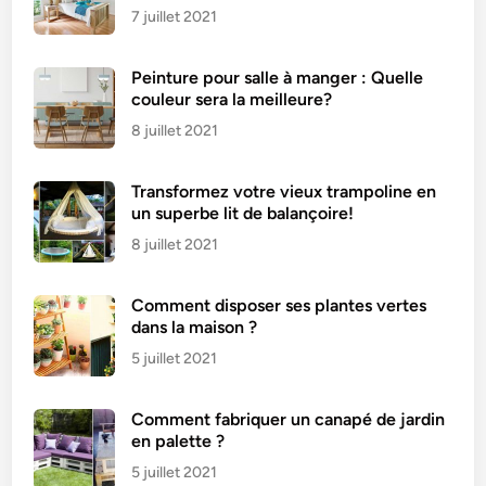
o
7 juillet 2021
u
s
Peinture pour salle à manger : Quelle
s
couleur sera la meilleure?
e
r
8 juillet 2021
e
t
Transformez votre vieux trampoline en
e
un superbe lit de balançoire!
n
8 juillet 2021
t
r
Comment disposer ses plantes vertes
e
dans la maison ?
t
5 juillet 2021
e
n
i
Comment fabriquer un canapé de jardin
en palette ?
r
?
5 juillet 2021