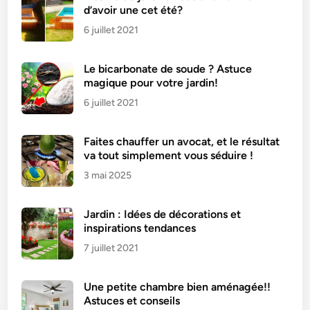
d’avoir une cet été?
l
:
6 juillet 2021
C
o
Le bicarbonate de soude ? Astuce
m
magique pour votre jardin!
m
6 juillet 2021
e
n
Faites chauffer un avocat, et le résultat
t
va tout simplement vous séduire !
l
3 mai 2025
e
s
f
Jardin : Idées de décorations et
a
inspirations tendances
i
7 juillet 2021
r
e
Une petite chambre bien aménagée!!
p
Astuces et conseils