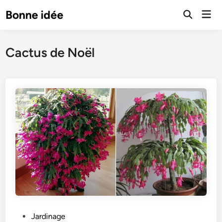
Skip
Mai
Bonne idée
to
Open
Men
Search
content
Cactus de Noël
P
Jardinage