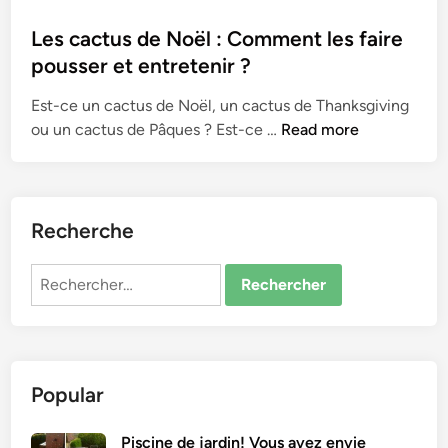
o
s
Les cactus de Noël : Comment les faire
t
pousser et entretenir ?
e
Est-ce un cactus de Noël, un cactus de Thanksgiving
d
L
ou un cactus de Pâques ? Est-ce …
Read more
i
e
n
s
c
a
Recherche
c
t
Rechercher :
u
s
d
e
Popular
N
o
ë
Piscine de jardin! Vous avez envie