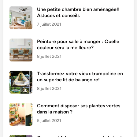
u
Une petite chambre bien aménagée!!
s
Astuces et conseils
e
7 juillet 2021
e
t
Peinture pour salle à manger : Quelle
d
couleur sera la meilleure?
é
l
8 juillet 2021
i
c
Transformez votre vieux trampoline en
i
un superbe lit de balançoire!
e
8 juillet 2021
u
s
Comment disposer ses plantes vertes
e
dans la maison ?
5 juillet 2021