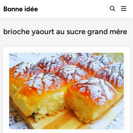
Skip
Mai
Bonne idée
to
Open
Men
Search
content
brioche yaourt au sucre grand mère