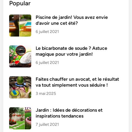
Popular
i
o
c
Piscine de jardin! Vous avez envie
d’avoir une cet été?
h
e
6 juillet 2021
a
u
Le bicarbonate de soude ? Astuce
y
magique pour votre jardin!
a
6 juillet 2021
o
u
Faites chauffer un avocat, et le résultat
r
va tout simplement vous séduire !
t
3 mai 2025
m
o
e
Jardin : Idées de décorations et
l
inspirations tendances
l
7 juillet 2021
e