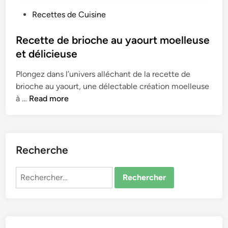
P
Recettes de Cuisine
o
s
Recette de brioche au yaourt moelleuse
t
et délicieuse
e
Plongez dans l’univers alléchant de la recette de
d
brioche au yaourt, une délectable création moelleuse
i
R
à …
Read more
n
e
c
e
t
Recherche
t
e
Rechercher :
d
e
b
r