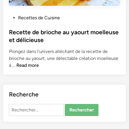
P
Recettes de Cuisine
o
s
Recette de brioche au yaourt moelleuse
t
et délicieuse
e
Plongez dans l’univers alléchant de la recette de
d
brioche au yaourt, une délectable création moelleuse
i
R
à …
Read more
n
e
c
e
t
Recherche
t
e
Rechercher :
d
e
b