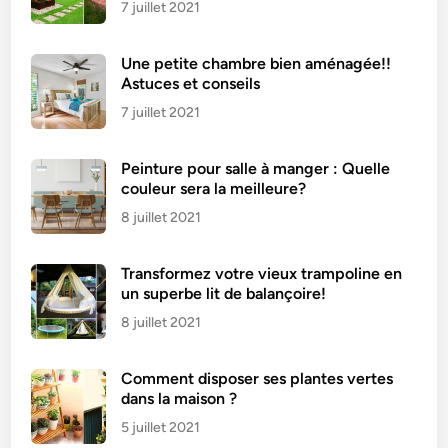
l
7 juillet 2021
e
u
Une petite chambre bien aménagée!!
s
Astuces et conseils
e
7 juillet 2021
e
t
Peinture pour salle à manger : Quelle
d
couleur sera la meilleure?
é
l
8 juillet 2021
i
c
Transformez votre vieux trampoline en
i
un superbe lit de balançoire!
e
8 juillet 2021
u
s
Comment disposer ses plantes vertes
e
dans la maison ?
5 juillet 2021