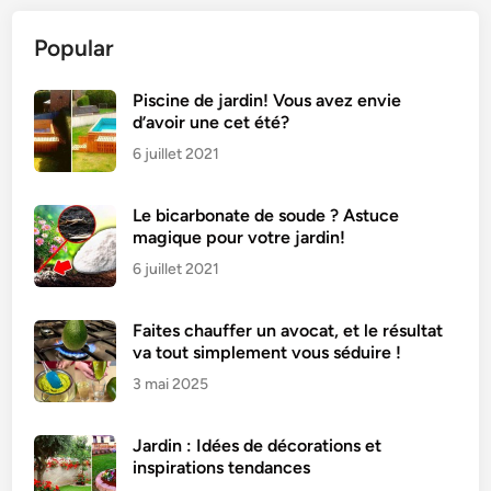
r
Popular
i
o
c
Piscine de jardin! Vous avez envie
d’avoir une cet été?
h
e
6 juillet 2021
a
u
Le bicarbonate de soude ? Astuce
y
magique pour votre jardin!
a
6 juillet 2021
o
u
Faites chauffer un avocat, et le résultat
r
va tout simplement vous séduire !
t
3 mai 2025
m
o
e
Jardin : Idées de décorations et
l
inspirations tendances