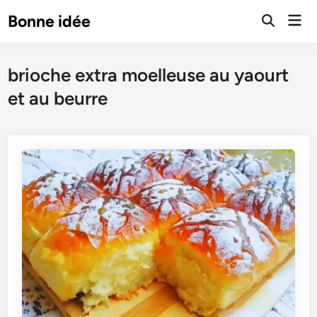
Skip
Mai
Bonne idée
to
Open
Men
Search
content
brioche extra moelleuse au yaourt
et au beurre