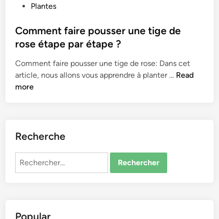
o
Plantes
s
t
Comment faire pousser une tige de
e
rose étape par étape ?
d
Comment faire pousser une tige de rose: Dans cet
i
C
article, nous allons vous apprendre à planter …
Read
n
o
more
m
m
e
n
Recherche
t
f
Rechercher :
a
i
r
e
Popular
p