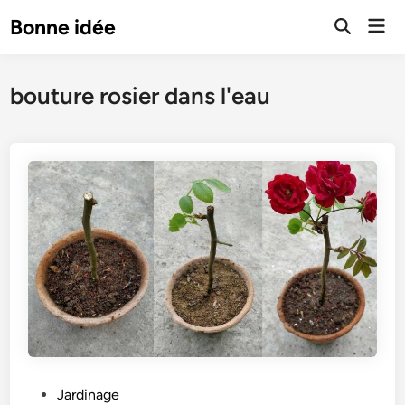
Skip
Mai
Bonne idée
to
Open
Men
Search
content
bouture rosier dans l'eau
P
Jardinage