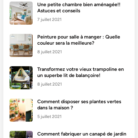
e
Une petite chambre bien aménagée!!
é
Astuces et conseils
t
7 juillet 2021
a
p
Peinture pour salle à manger : Quelle
e
couleur sera la meilleure?
p
a
8 juillet 2021
r
é
Transformez votre vieux trampoline en
t
un superbe lit de balançoire!
a
8 juillet 2021
p
e
Comment disposer ses plantes vertes
?
dans la maison ?
5 juillet 2021
Comment fabriquer un canapé de jardin