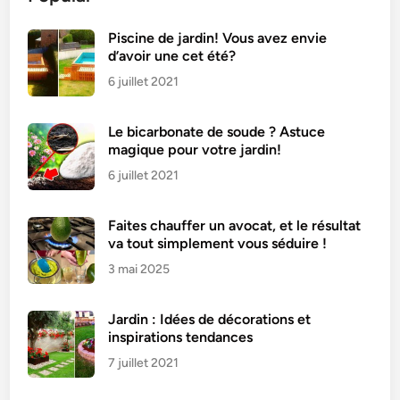
o
u
Piscine de jardin! Vous avez envie
d’avoir une cet été?
s
s
6 juillet 2021
e
r
Le bicarbonate de soude ? Astuce
u
magique pour votre jardin!
n
6 juillet 2021
e
t
Faites chauffer un avocat, et le résultat
i
va tout simplement vous séduire !
g
3 mai 2025
e
d
e
Jardin : Idées de décorations et
r
inspirations tendances
o
7 juillet 2021
s