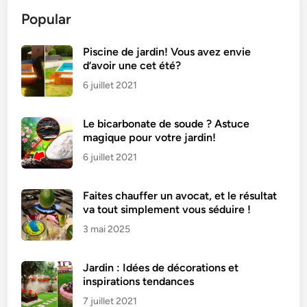
d
Popular
a
b
l
Piscine de jardin! Vous avez envie
d’avoir une cet été?
e
:
6 juillet 2021
R
e
Le bicarbonate de soude ? Astuce
c
magique pour votre jardin!
e
6 juillet 2021
t
t
Faites chauffer un avocat, et le résultat
e
va tout simplement vous séduire !
s
3 mai 2025
e
t
a
Jardin : Idées de décorations et
s
inspirations tendances
t
7 juillet 2021