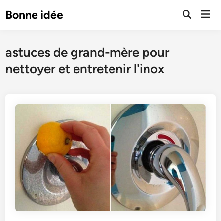
Skip
Mai
Bonne idée
to
Open
Men
Search
content
astuces de grand-mère pour
nettoyer et entretenir l'inox