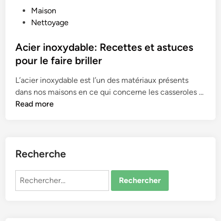
P
Maison
o
Nettoyage
s
t
Acier inoxydable: Recettes et astuces
e
pour le faire briller
d
L’acier inoxydable est l’un des matériaux présents
i
dans nos maisons en ce qui concerne les casseroles …
n
A
Read more
c
i
e
r
Recherche
i
n
Rechercher :
o
x
y