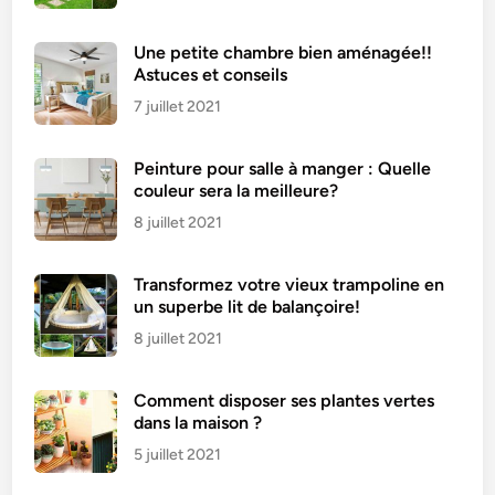
u
c
Une petite chambre bien aménagée!!
e
Astuces et conseils
s
7 juillet 2021
p
o
Peinture pour salle à manger : Quelle
u
couleur sera la meilleure?
r
l
8 juillet 2021
e
f
Transformez votre vieux trampoline en
a
un superbe lit de balançoire!
i
8 juillet 2021
r
e
Comment disposer ses plantes vertes
b
dans la maison ?
r
5 juillet 2021
i
l