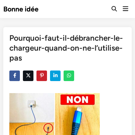
Skip
Mai
Bonne idée
to
Open
Men
Search
content
Pourquoi-faut-il-débrancher-le-
chargeur-quand-on-ne-l’utilise-
pas