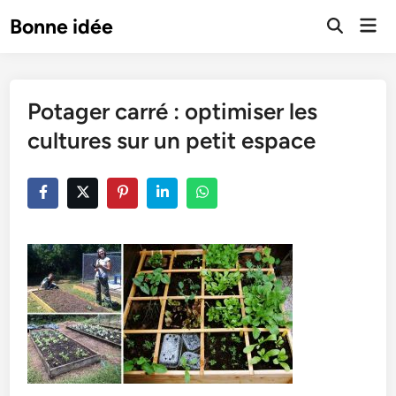
Skip
Mai
Bonne idée
to
Open
Men
Search
content
Potager carré : optimiser les
cultures sur un petit espace