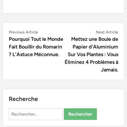
Navigation
Previous
Nex
Previous Article
Next Article
article:
artic
Pourquoi Tout le Monde
Mettez une Boule de
de
Fait Bouillir du Romarin
Papier d’Aluminium
l’article
? L’Astuce Méconnue.
Sur Vos Plantes : Vous
Éliminez 4 Problèmes à
Jamais.
Recherche
Rechercher :