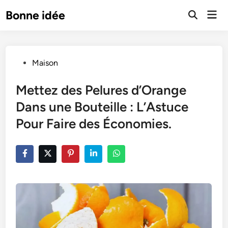
Skip
Mai
Bonne idée
to
Open
Men
Search
content
Posted
Maison
in
Mettez des Pelures d’Orange
Dans une Bouteille : L’Astuce
Pour Faire des Économies.