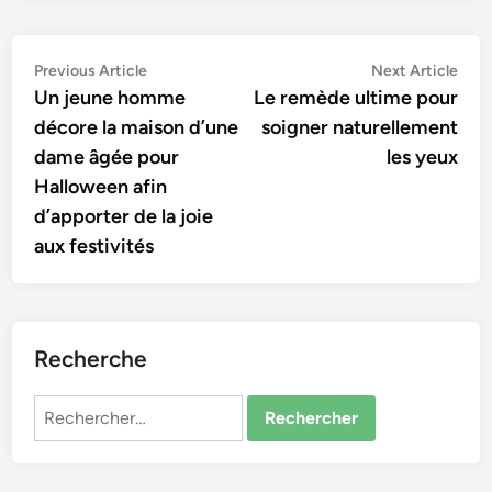
Navigation
Previous
Nex
Previous Article
Next Article
article:
artic
Un jeune homme
Le remède ultime pour
de
décore la maison d’une
soigner naturellement
l’article
dame âgée pour
les yeux
Halloween afin
d’apporter de la joie
aux festivités
Recherche
Rechercher :