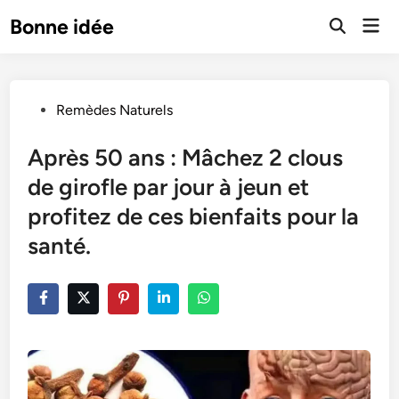
Skip
Mai
Bonne idée
to
Open
Men
Search
content
Posted
Remèdes Naturels
in
Après 50 ans : Mâchez 2 clous
de girofle par jour à jeun et
profitez de ces bienfaits pour la
santé.