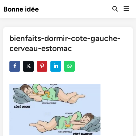
Skip
Mai
Bonne idée
to
Open
Men
Search
content
bienfaits-dormir-cote-gauche-
cerveau-estomac