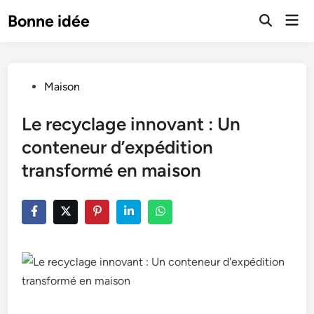
Skip
Mai
Bonne idée
to
Open
Men
Search
content
Posted
Maison
in
Le recyclage innovant : Un
conteneur d’expédition
transformé en maison