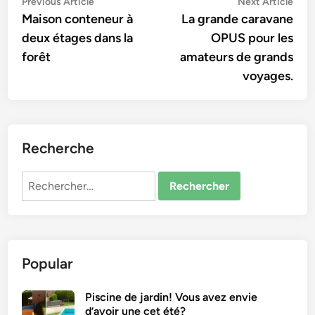
Navigation
Previous
Nex
Previous Article
Next Article
article:
artic
Maison conteneur à
La grande caravane
de
deux étages dans la
OPUS pour les
l’article
forêt
amateurs de grands
voyages.
Recherche
Rechercher :
Popular
Piscine de jardin! Vous avez envie
d’avoir une cet été?