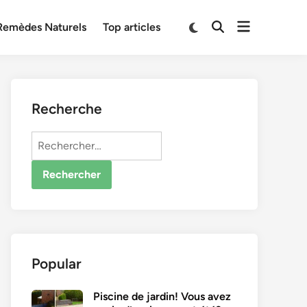
Open
Switch
Remèdes Naturels
Top articles
Open
to
menu
Search
dark
mode
Recherche
Rechercher :
Popular
Piscine de jardin! Vous avez