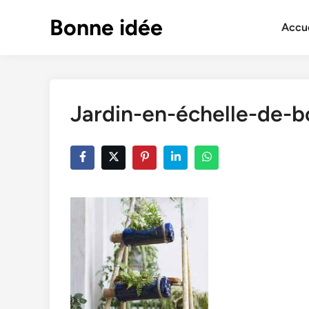
Skip
Bonne idée
to
Accue
content
Jardin-en-échelle-de-bo