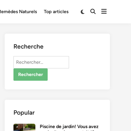
Open
Switch
Remèdes Naturels
Top articles
Open
to
menu
Search
dark
mode
Recherche
Rechercher :
Popular
Piscine de jardin! Vous avez