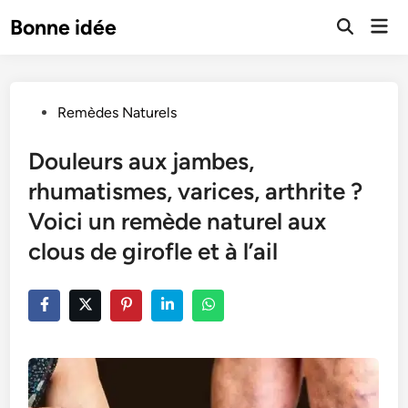
Skip
Mai
Bonne idée
to
Open
Men
Search
content
Posted
Remèdes Naturels
in
Douleurs aux jambes,
rhumatismes, varices, arthrite ?
Voici un remède naturel aux
clous de girofle et à l’ail