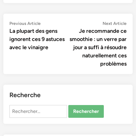
Navigation
Previous
Nex
Previous Article
Next Article
article:
artic
La plupart des gens
Je recommande ce
de
ignorent ces 9 astuces
smoothie : un verre par
l’article
avec le vinaigre
jour a suffi à résoudre
naturellement ces
problèmes
Recherche
Rechercher :