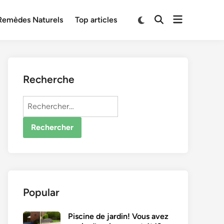
Open
Switch
Remèdes Naturels
Top articles
Open
to
menu
Search
dark
mode
Recherche
Rechercher :
Popular
Piscine de jardin! Vous avez