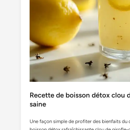
Recette de boisson détox clou d
saine
Une façon simple de profiter des bienfaits du 
boisson détox rafraîchissante clou de girofle-c