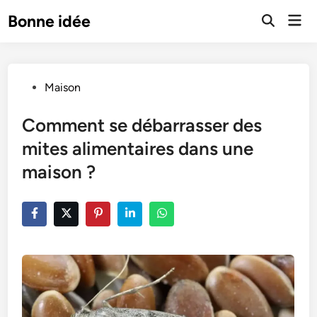
Skip
Mai
Bonne idée
to
Open
Men
Search
content
Posted
Maison
in
Comment se débarrasser des
mites alimentaires dans une
maison ?