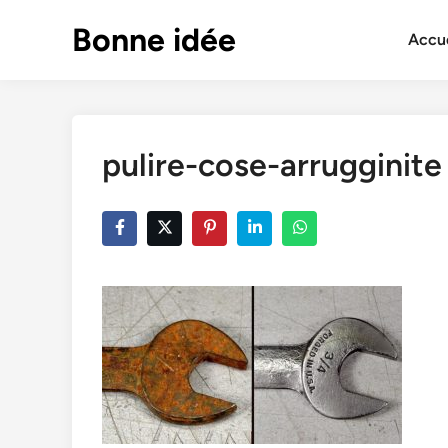
Skip
Bonne idée
to
Accue
content
pulire-cose-arrugginite