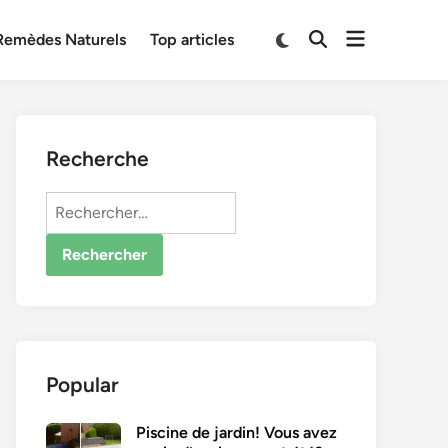
Open
Switch
Remèdes Naturels
Top articles
Open
to
menu
Search
dark
mode
Recherche
Rechercher :
Popular
Piscine de jardin! Vous avez