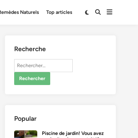
Open
Switch
Remèdes Naturels
Top articles
Open
to
menu
Search
dark
mode
Recherche
Rechercher :
Popular
Piscine de jardin! Vous avez