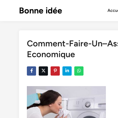
Skip
Bonne idée
to
Accue
content
Comment-Faire-Un–Asso
Economique