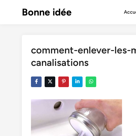
Skip
Bonne idée
to
Accue
content
comment-enlever-les-m
canalisations