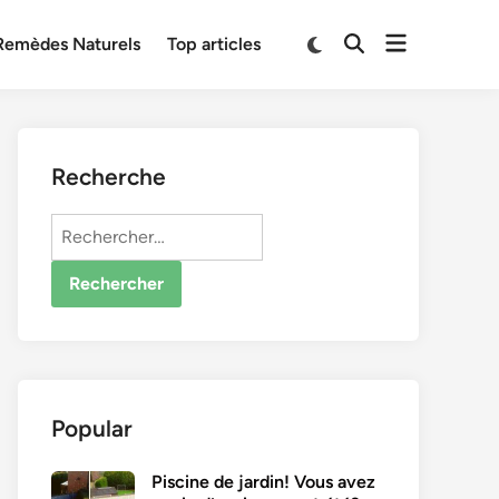
Open
Switch
Remèdes Naturels
Top articles
Open
to
menu
Search
dark
mode
Recherche
Rechercher :
Popular
Piscine de jardin! Vous avez