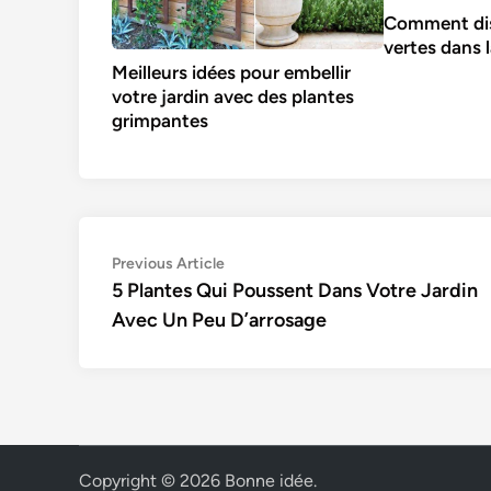
Comment dis
vertes dans 
Meilleurs idées pour embellir
votre jardin avec des plantes
grimpantes
Navigation
Previous
Previous Article
article:
5 Plantes Qui Poussent Dans Votre Jardin
de
Avec Un Peu D’arrosage
l’article
Copyright © 2026
Bonne idée
.