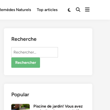
Open
Switch
Remèdes Naturels
Top articles
Open
to
menu
Search
dark
mode
Recherche
Rechercher :
Popular
Piscine de jardin! Vous avez