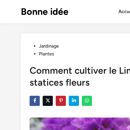
Skip
Bonne idée
to
Accue
content
Posted
Jardinage
in
Plantes
Comment cultiver le Li
statices fleurs