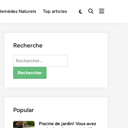
Open
Switch
Remèdes Naturels
Top articles
Open
to
menu
Search
dark
mode
Recherche
Rechercher :
Popular
Piscine de jardin! Vous avez