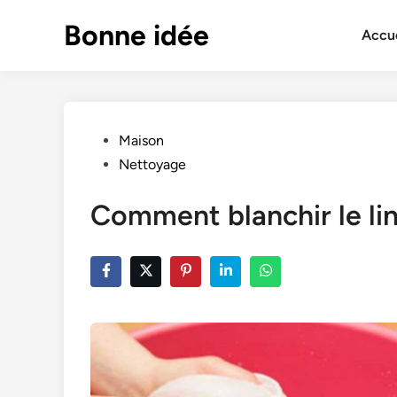
Skip
Bonne idée
to
Accue
content
Posted
Maison
in
Nettoyage
Comment blanchir le lin