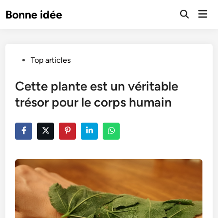
Skip
Mai
Bonne idée
to
Open
Men
Search
content
Posted
Top articles
in
Cette plante est un véritable
trésor pour le corps humain