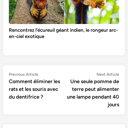
Rencontrez l’écureuil géant indien, le rongeur arc-
en-ciel exotique
Navigation
Previous
Nex
Previous Article
Next Article
article:
artic
Comment éliminer les
Une seule pomme de
de
rats et les souris avec
terre peut alimenter
l’article
du dentifrice ?
une lampe pendant 40
jours