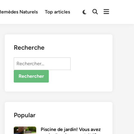
Open
Switch
Remèdes Naturels
Top articles
Open
to
menu
Search
dark
mode
Recherche
Rechercher :
Popular
Piscine de jardin! Vous avez