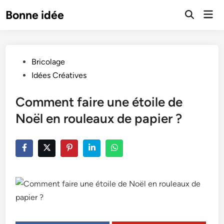
Skip
Mai
Bonne idée
to
Open
Men
Search
content
Posted
Bricolage
in
Idées Créatives
Comment faire une étoile de
Noël en rouleaux de papier ?