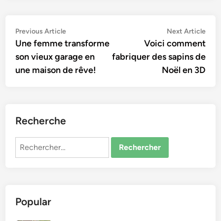
Navigation
Previous
Nex
Previous Article
Next Article
article:
artic
Une femme transforme
Voici comment
de
son vieux garage en
fabriquer des sapins de
l’article
une maison de rêve!
Noël en 3D
Recherche
Rechercher :
Popular