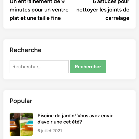
article:
artic
Un entraînement de 9
6 astuces pour
de
minutes pour un ventre
nettoyer les joints de
l’article
plat et une taille fine
carrelage
Recherche
Rechercher :
Popular
Piscine de jardin! Vous avez envie
d’avoir une cet été?
6 juillet 2021