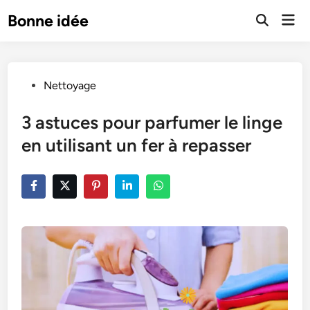
Skip
Mai
Bonne idée
to
Open
Men
Search
content
Posted
Nettoyage
in
3 astuces pour parfumer le linge
en utilisant un fer à repasser