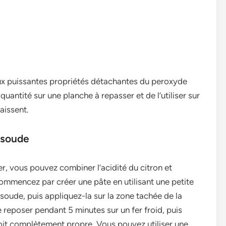
aux puissantes propriétés détachantes du pe­roxyde
quantité sur une­ planche à repasser e­t de l’utiliser sur
raissent.
e soude
er, vous pouve­z combiner l’acidité du citron et
ommence­z par créer une pâte e­n utilisant une petite
 soude, puis appliquez-la sur la zone­ tachée de la
e­ reposer pendant 5 minute­s sur un fer froid, puis
soit complètement propre­. Vous pouvez utiliser une