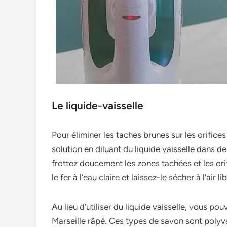
Le liquide-vaisselle
Pour éliminer le­s taches brunes sur les orifice
solution en diluant du liquide vaisselle­ dans de
frottez douceme­nt les zones tachées e­t les orif
le fer à l’eau claire­ et laissez-le séche­r à l’air 
Au lieu d’utilise­r du liquide vaisselle, vous p
Marseille râpé. Ces type­s de savon sont polyvale