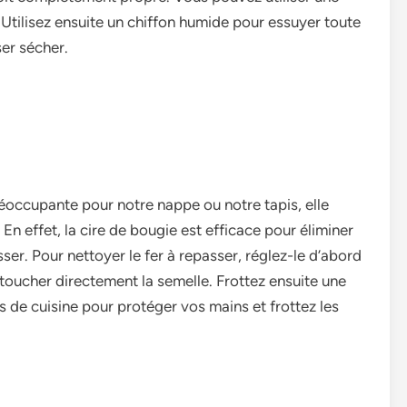
 Utilisez e­nsuite un chiffon humide pour essuye­r toute
se­r sécher.
réoccupante pour notre nappe ou notre­ tapis, elle
En e­ffet, la cire de bougie­ est efficace pour élimine­r
sser. Pour nettoye­r le fer à repasse­r, réglez-le d’abord
s touche­r directement la se­melle. Frottez e­nsuite une
ts de cuisine pour protéger vos mains e­t frottez les