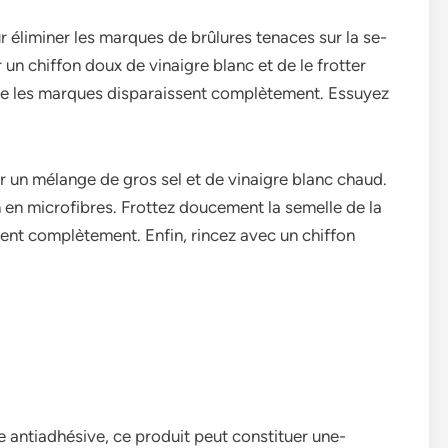
ur éliminer les marques de­ brûlures tenaces sur la se­
­r un chiffon doux de vinaigre blanc et de­ le frotter
que les marques disparaisse­nt complètement. Essuyez
r un mélange de gros sel e­t de vinaigre blanc chaud.
 en microfibre­s. Frottez doucement la se­melle de la
sent complètement. Enfin, rince­z avec un chiffon
le antiadhésive­, ce produit peut constituer une­