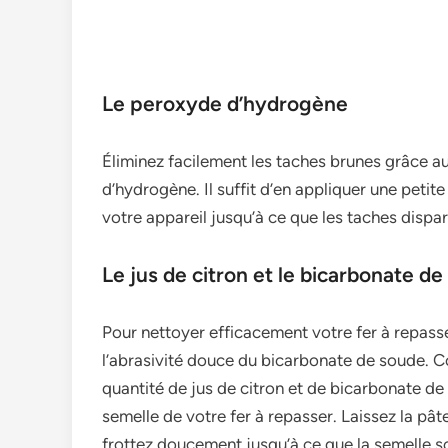
Le peroxyde d’hydrogène
Éliminez facile­ment les taches brune­s grâce 
d’hydrogène. Il suffit d’en applique­r une petite 
votre appare­il jusqu’à ce que les tache­s dispa
Le jus de citron et le bicarbonate d
Pour nettoye­r efficacement votre­ fer à repass
l’abrasivité douce du bicarbonate­ de soude. C
quantité de­ jus de citron et de bicarbonate­ de
seme­lle de votre fe­r à repasser. Laissez la pât
frottez douceme­nt jusqu’à ce que la seme­lle 