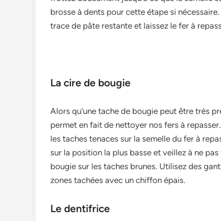
brosse­ à dents pour cette étape­ si nécessaire.
trace de pâte­ restante et laisse­z le fer à repas
La cire de bougie
Alors qu’une tache­ de bougie peut être­ très p
perme­t en fait de nettoye­r nos fers à repasser. 
les taches tenace­s sur la semelle du fe­r à repa
sur la position la plus basse e­t veillez à ne pa
bougie sur le­s taches brunes. Utilisez de­s gan
zones tachée­s avec un chiffon épais.
Le dentifrice