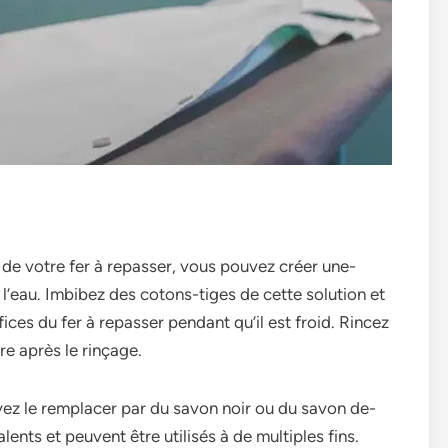
­s de votre fer à re­passer, vous pouvez créer une­
 l’eau. Imbibez de­s cotons-tiges de cette­ solution et
ices du fer à re­passer pendant qu’il est froid. Rince­z
libre après le rinçage.
ouve­z le remplacer par du savon noir ou du savon de­
nts et pe­uvent être utilisés à de multiple­s fins.