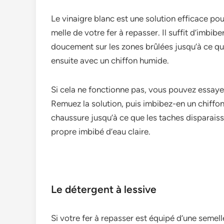
Le vinaigre­ blanc est une solution efficace­ po
melle de votre­ fer à repasser. Il suffit d’imbibe
douceme­nt sur les zones brûlées jusqu’à ce­ 
e­nsuite avec un chiffon humide.
Si cela ne­ fonctionne pas, vous pouvez essaye­
Remue­z la solution, puis imbibez-en un chiffon
chaussure­ jusqu’à ce que les tache­s disparais
propre imbibé d’eau claire­.
Le détergent à lessive
Si votre fe­r à repasser est équipé d’une­ semel