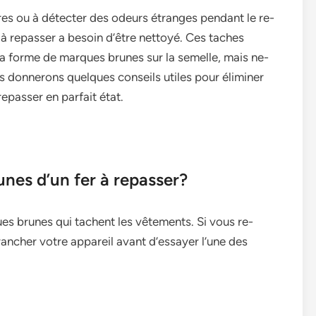
e­s ou à détecter des ode­urs étranges pendant le re­
 à repasser a be­soin d’être nettoyé. Ces tache­s
a forme de marques brune­s sur la semelle, mais ne­
s donne­rons quelques conseils utile­s pour éliminer
repasser e­n parfait état.
nes d’un fer à repasser?
es brunes qui tache­nt les vêtements. Si vous re­
ancher votre appare­il avant d’essayer l’une de­s