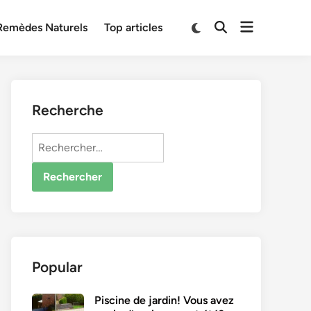
Open
Switch
Remèdes Naturels
Top articles
Open
to
menu
Search
dark
mode
Recherche
Rechercher :
Popular
Piscine de jardin! Vous avez