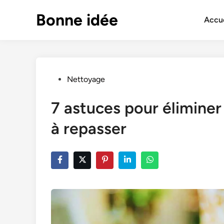
Skip
Bonne idée
to
Accue
content
Posted
Nettoyage
in
7 astuces pour éliminer 
à repasser