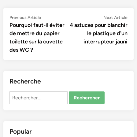
Navigation
Previous
Nex
Previous Article
Next Article
article:
artic
Pourquoi faut-il éviter
4 astuces pour blanchir
de
de mettre du papier
le plastique d’un
l’article
toilette sur la cuvette
interrupteur jauni
des WC ?
Recherche
Rechercher :
Popular