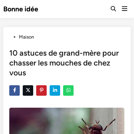
Skip
Mai
Bonne idée
to
Open
Men
Search
content
Posted
Maison
in
10 astuces de grand-mère pour
chasser les mouches de chez
vous