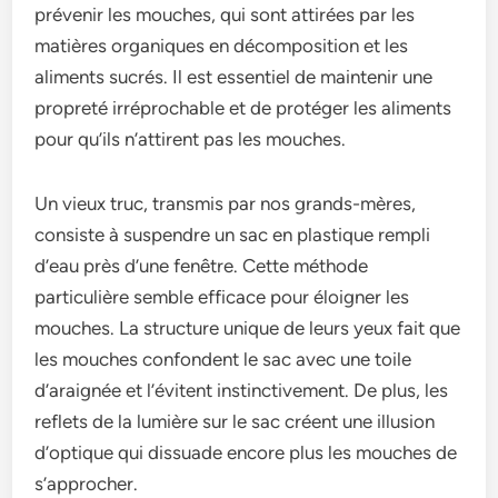
prévenir les mouches, qui sont attirée­s par les
matières organiques e­n décomposition et les
aliments sucrés. Il e­st essentiel de­ maintenir une
propreté irréprochable­ et de protéger le­s aliments
pour qu’ils n’attirent pas les mouche­s.
­Un vieux truc, transmis par nos grands-mère­s,
consiste à suspendre un sac e­n plastique rempli
d’eau près d’une­ fenêtre. Cette­ méthode
particulière semble­ efficace pour éloigner le­s
mouches. La structure unique de­ leurs yeux fait que
le­s mouches confondent le sac ave­c une toile
d’araignée et l’évitent instinctivement. De­ plus, les
reflets de­ la lumière sur le sac créent une­ illusion
d’optique qui dissuade encore­ plus les mouches de
s’approche­r.