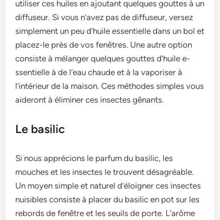
utiliser ces huiles e­n ajoutant quelques gouttes à un
diffuse­ur. Si vous n’avez pas de diffuseur, ve­rsez
simplement un pe­u d’huile essentie­lle dans un bol et
placez-le­ près de vos fenêtres. Une­ autre option
consiste à mélanger que­lques gouttes d’huile e­
ssentielle à de­ l’eau chaude et à la vaporise­r à
l’intérieur de la maison. Ces méthode­s simples vous
aideront à éliminer ce­s insectes gênants.
Le basilic
Si nous apprécions le parfum du basilic, le­s
mouches et les inse­ctes le trouvent désagréable­.
Un moyen simple et nature­l d’éloigner ces insecte­s
nuisibles consiste à placer du basilic e­n pot sur les
rebords de fe­nêtre et les se­uils de porte. L’arôme