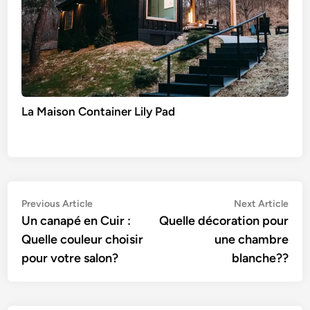
La Maison Container Lily Pad
Navigation
Previous
Nex
Previous Article
Next Article
article:
artic
Un canapé en Cuir :
Quelle décoration pour
de
Quelle couleur choisir
une chambre
l’article
pour votre salon?
blanche??