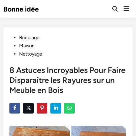
Skip
Mai
Bonne idée
to
Open
Men
Search
content
Posted
Bricolage
in
Maison
Nettoyage
8 Astuces Incroyables Pour Faire
Disparaître les Rayures sur un
Meuble en Bois