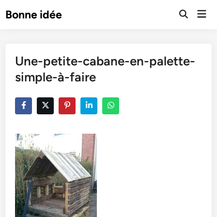
Skip
Mai
Bonne idée
to
Open
Men
Search
content
Une-petite-cabane-en-palette-
simple-à-faire