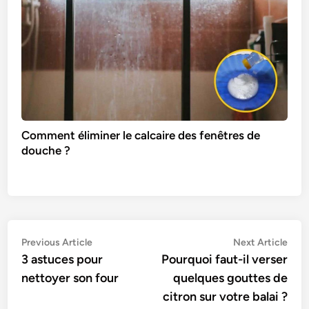
Comment éliminer le calcaire des fenêtres de
douche ?
Navigation
Previous
Nex
Previous Article
Next Article
article:
artic
3 astuces pour
Pourquoi faut-il verser
de
nettoyer son four
quelques gouttes de
l’article
citron sur votre balai ?