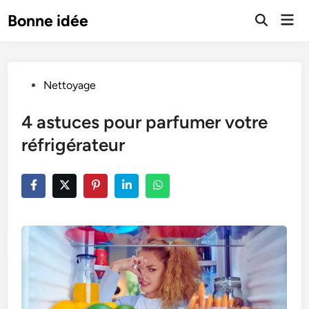
Skip
Mai
Bonne idée
to
Open
Men
Search
content
Posted
Nettoyage
in
4 astuces pour parfumer votre
réfrigérateur