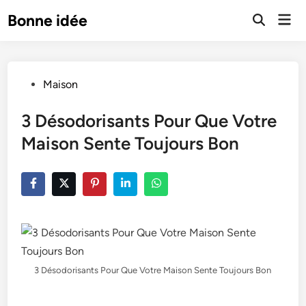
Skip
Mai
Bonne idée
to
Open
Men
Search
content
Posted
Maison
in
3 Désodorisants Pour Que Votre
Maison Sente Toujours Bon
3 Désodorisants Pour Que Votre Maison Sente Toujours Bon