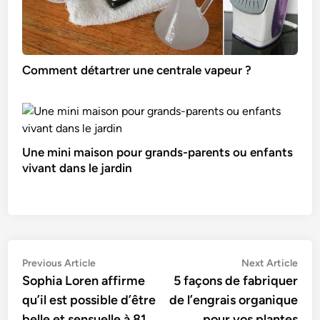
Comment détartrer une centrale vapeur ?
Une mini maison pour grands-parents ou enfants
vivant dans le jardin
Navigation
Previous
Nex
Previous Article
Next Article
article:
artic
Sophia Loren affirme
5 façons de fabriquer
de
qu’il est possible d’être
de l’engrais organique
l’article
belle et sensuelle à 81
pour vos plantes