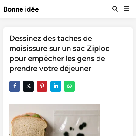
Skip
Mai
Bonne idée
to
Open
Men
Search
content
Dessinez des taches de
moisissure sur un sac Ziploc
pour empêcher les gens de
prendre votre déjeuner